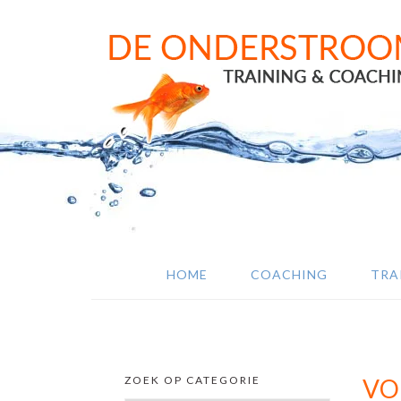
Door
Spring
Spring
naar
naar
naar
de
de
de
hoofd
eerste
voettekst
inhoud
sidebar
HOME
COACHING
TRA
ZOEK OP CATEGORIE
VO
SECUNDAIRE