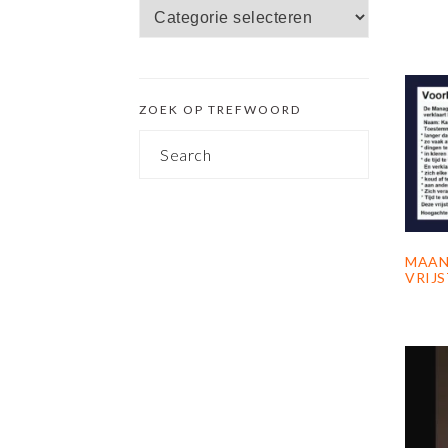
Zoek
SIDEBAR
op
categorie
ZOEK OP TREFWOORD
Search
MAAN
VRIJS