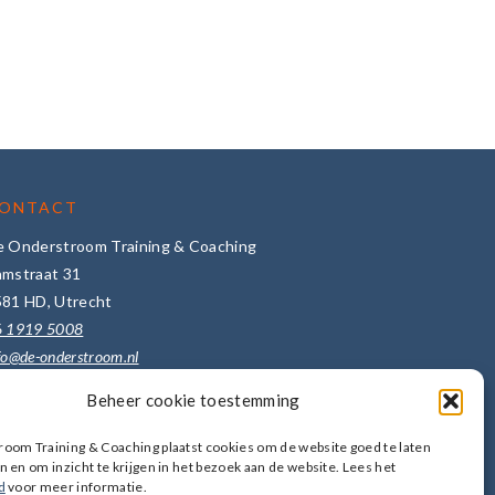
ONTACT
e Onderstroom Training & Coaching
amstraat 31
581 HD, Utrecht
6 1919 5008
fo@de-onderstroom.nl
Beheer cookie toestemming
er bedrijfsgegevens ->
uur een bericht ->
oom Training & Coaching plaatst cookies om de website goed te laten
 en om inzicht te krijgen in het bezoek aan de website. Lees het
d
voor meer informatie.