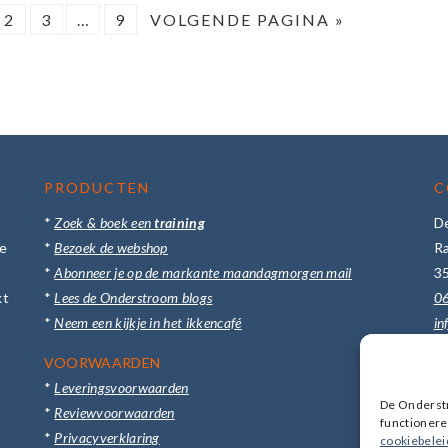
GINA
PAGINA
PAGINA
Interim
PAGINA
GA
2
3
…
9
VOLGENDE PAGINA »
pagina's
NAAR
zijn
weggelaten
PRODUCTEN
C
*
Zoek & boek een
training
D
te
*
Bezoek de webshop
R
*
Abonneer je op de markante maandagmorgen mail
3
kt
*
Lees de Onderstroom blogs
0
.
*
Neem een kijkje in het ikkencafé
in
VOORWAARDEN
Me
*
Leveringsvoorwaarden
St
De Onderstr
*
Reviewvoorwaarden
functioneren
*
Privacyverklaring
cookiebelei