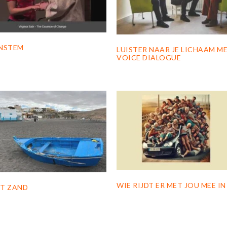
NSTEM
LUISTER NAAR JE LICHAAM M
VOICE DIALOGUE
WIE RIJDT ER MET JOU MEE IN
T ZAND