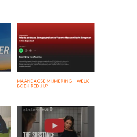
MAANDAGSE MIJMERING – WELK
BOEK RED JIJ?