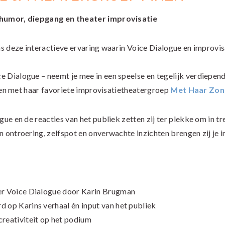
t humor, diepgang en theater improvisatie
ens deze interactieve ervaring waarin Voice Dialogue en improvis
ce Dialogue – neemt je mee in een speelse en tegelijk verdiepen
samen met haar favoriete improvisatietheatergroep
Met Haar Zo
gue en de reacties van het publiek zetten zij ter plekke om in t
 ontroering, zelfspot en onverwachte inzichten brengen zij je in
er Voice Dialogue door Karin Brugman
 op Karins verhaal én input van het publiek
reativiteit op het podium