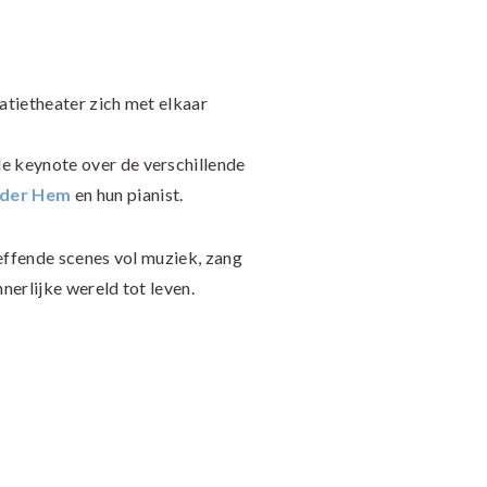
atietheater zich met elkaar
de keynote over de verschillende
nder Hem
en hun pianist.
reffende scenes vol muziek, zang
nerlijke wereld tot leven.