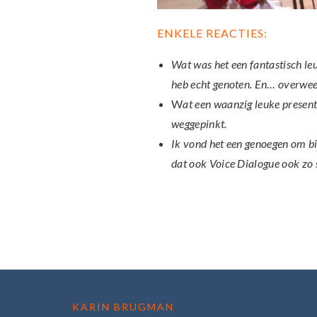
ENKELE REACTIES:
Wat was het een fantastisch le
heb echt genoten. En… overweeg
W
at een waanzig leuke present
weggepinkt.
Ik vond het een genoegen om bi
dat ook Voice Dialogue ook zo s
FOOTER
KARIN BRUGMAN