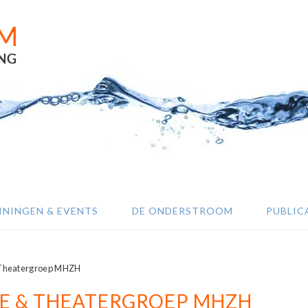
ININGEN & EVENTS
DE ONDERSTROOM
PUBLIC
 Theatergroep MHZH
UE & THEATERGROEP MHZH