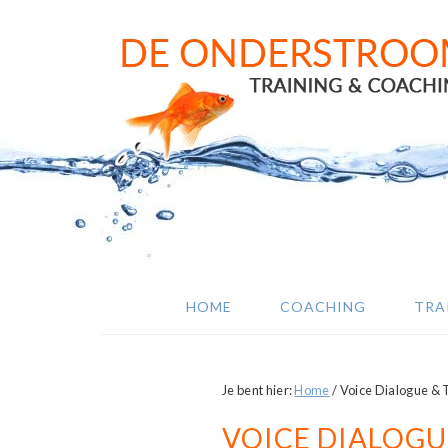
Door
Spring
Spring
naar
naar
naar
de
de
de
hoofd
eerste
voettekst
inhoud
sidebar
HOME
COACHING
TRA
Je bent hier:
Home
/
Voice Dialogue &
VOICE DIALOG