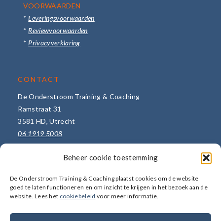
VOORWAARDEN
*
Leveringsvoorwaarden
*
Reviewvoorwaarden
*
Privacyverklaring
CONTACT
De Onderstroom Training & Coaching
Ramstraat 31
3581 HD, Utrecht
06 1919 5008
info@de-onderstroom.nl
Beheer cookie toestemming
Meer bedrijfsgegevens ->
De Onderstroom Training & Coaching plaatst cookies om de website
Stuur een bericht ->
goed te laten functioneren en om inzicht te krijgen in het bezoek aan de
website. Lees het
cookiebeleid
voor meer informatie.