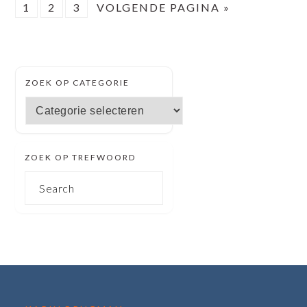
PAGINA
PAGINA
PAGINA
GA
1
2
3
VOLGENDE PAGINA »
NAAR
SECUNDAIRE
ZOEK OP CATEGORIE
SIDEBAR
Zoek
op
categorie
ZOEK OP TREFWOORD
Search
FOOTER