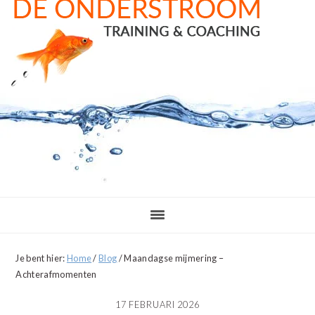
Door
Spring
Spring
naar
naar
naar
de
de
de
hoofd
eerste
voettekst
inhoud
sidebar
Je bent hier:
Home
/
Blog
/
Maandagse mijmering –
Achterafmomenten
17 FEBRUARI 2026