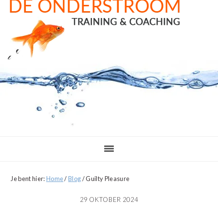
Door
Spring
Spring
naar
naar
naar
de
de
de
hoofd
eerste
voettekst
inhoud
sidebar
Je bent hier:
Home
/
Blog
/
Guilty Pleasure
29 OKTOBER 2024