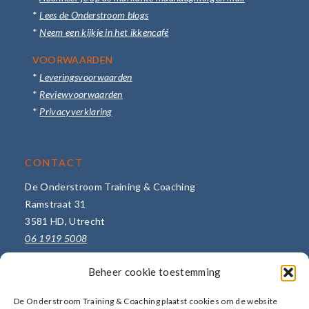
*
Lees de Onderstroom blogs
*
Neem een kijkje in het ikkencafé
VOORWAARDEN
*
Leveringsvoorwaarden
*
Reviewvoorwaarden
*
Privacyverklaring
CONTACT
De Onderstroom Training & Coaching
Ramstraat 31
3581 HD, Utrecht
06 1919 5008
info@de-onderstroom.nl
Beheer cookie toestemming
Meer bedrijfsgegevens ->
De Onderstroom Training & Coaching plaatst cookies om de website