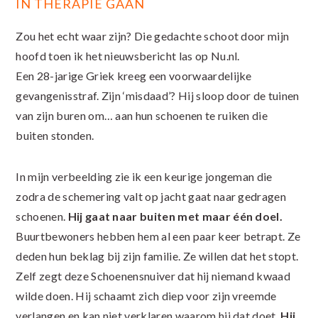
IN THERAPIE GAAN
Zou het echt waar zijn? Die gedachte schoot door mijn
hoofd toen ik het nieuwsbericht las op Nu.nl.
Een 28-jarige Griek kreeg een voorwaardelijke
gevangenisstraf. Zijn ‘misdaad’? Hij sloop door de tuinen
van zijn buren om… aan hun schoenen te ruiken die
buiten stonden.
In mijn verbeelding zie ik een keurige jongeman die
zodra de schemering valt op jacht gaat naar gedragen
schoenen.
Hij gaat naar buiten met maar één doel.
Buurtbewoners hebben hem al een paar keer betrapt. Ze
deden hun beklag bij zijn familie. Ze willen dat het stopt.
Zelf zegt deze Schoenensnuiver dat hij niemand kwaad
wilde doen. Hij schaamt zich diep voor zijn vreemde
verlangen en kan niet verklaren waarom hij dat doet.
Hij