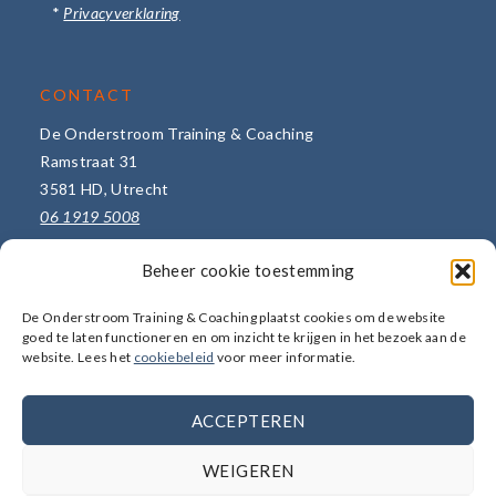
*
Privacyverklaring
CONTACT
De Onderstroom Training & Coaching
Ramstraat 31
3581 HD, Utrecht
06 1919 5008
info@de-onderstroom.nl
Beheer cookie toestemming
Meer bedrijfsgegevens ->
De Onderstroom Training & Coaching plaatst cookies om de website
Stuur een bericht ->
goed te laten functioneren en om inzicht te krijgen in het bezoek aan de
website. Lees het
cookiebeleid
voor meer informatie.
ACCEPTEREN
WEIGEREN