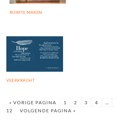
RUIMTE MAKEN
VEERKRACHT
GA
PAGINA
PAGINA
PAGINA
PAGINA
Interim
PAG
«
VORIGE PAGINA
1
2
3
4
…
NAAR
GA
pagina's
12
VOLGENDE PAGINA »
NAAR
zijn
weggelate