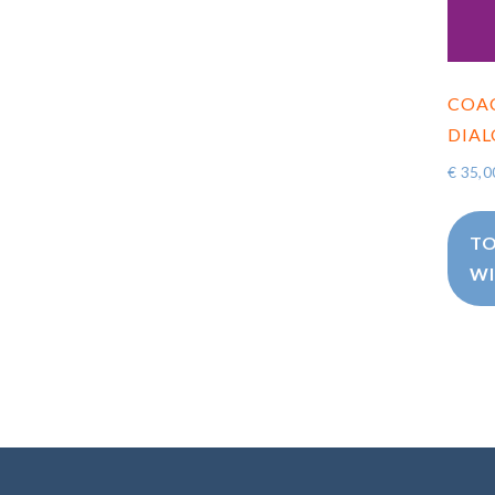
COA
DIA
€
35,0
TO
WI