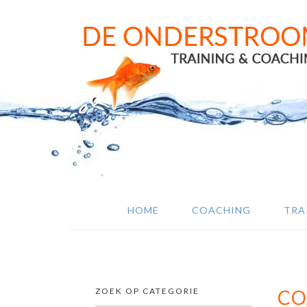
Door
Spring
Spring
naar
naar
naar
de
de
de
hoofd
eerste
voettekst
inhoud
sidebar
HOME
COACHING
TRA
ZOEK OP CATEGORIE
CO
SECUNDAIRE