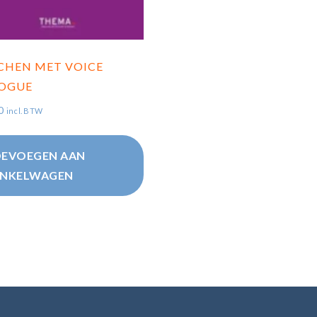
CHEN MET VOICE
LOGUE
0
incl. BTW
EVOEGEN AAN
NKELWAGEN