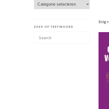
Zoek
SIDEBAR
op
categorie
Enig r
ZOEK OP TREFWOORD
Search