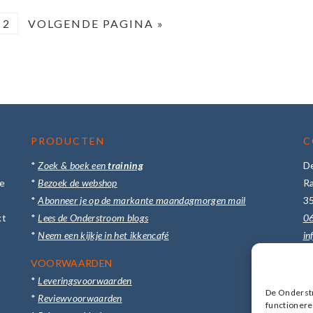
GINA
PAGINA
GA
2
VOLGENDE PAGINA »
NAAR
PRODUCTEN
C
*
Zoek & boek een
training
D
te
*
Bezoek de webshop
R
*
Abonneer je op de markante maandagmorgen mail
3
kt
*
Lees de Onderstroom blogs
0
.
*
Neem een kijkje in het ikkencafé
in
VOORWAARDEN
Me
*
Leveringsvoorwaarden
St
De Onderstr
*
Reviewvoorwaarden
functioneren