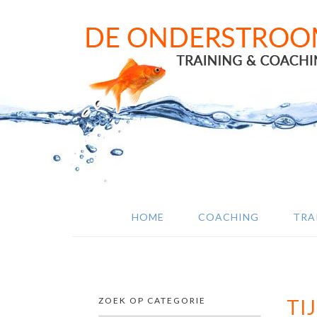
Door
Spring
Spring
naar
naar
naar
de
de
de
hoofd
eerste
voettekst
inhoud
sidebar
HOME
COACHING
TRA
ZOEK OP CATEGORIE
TI
SECUNDAIRE