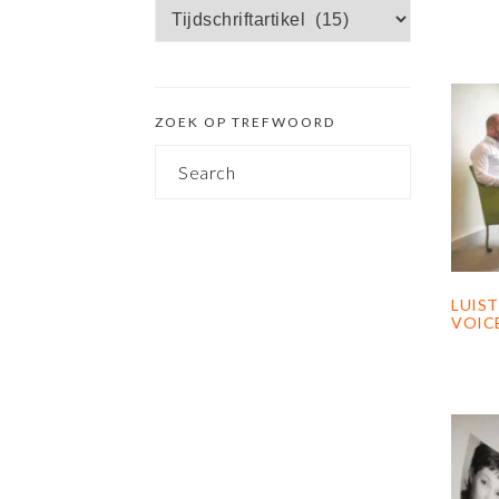
Zoek
SIDEBAR
op
categorie
ZOEK OP TREFWOORD
Search
LUIST
VOIC