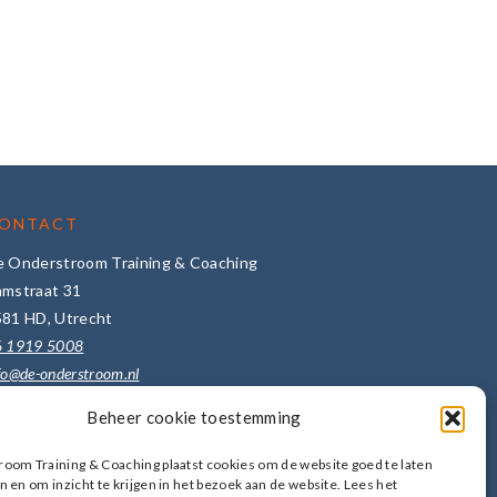
ONTACT
e Onderstroom Training & Coaching
amstraat 31
581 HD, Utrecht
6 1919 5008
fo@de-onderstroom.nl
Beheer cookie toestemming
er bedrijfsgegevens ->
uur een bericht ->
oom Training & Coaching plaatst cookies om de website goed te laten
 en om inzicht te krijgen in het bezoek aan de website. Lees het