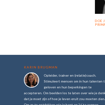
DOE J
PRIMA
FOOTER
KARIN BRUGMAN
Opleider, trainer en (relatie)coach.
Stimuleert mensen om in hun talenten 
geloven en hun beperkingen te
accepteren. Om beelden los te laten over wie je den
dat je moet zijn of hoe je leven eruit zou moeten zien
Om zo te ontdekken wie je bent en 'ja' te zeggen