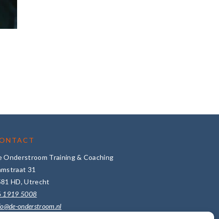
ONTACT
e Onderstroom Training & Coaching
amstraat 31
581 HD, Utrecht
6 1919 5008
fo@de-onderstroom.nl