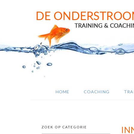
Door
Spring
Spring
naar
naar
naar
de
de
de
hoofd
eerste
voettekst
inhoud
sidebar
HOME
COACHING
TRA
ZOEK OP CATEGORIE
IN
SECUNDAIRE