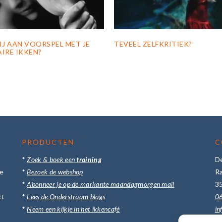
IJ AAN VOORSPEL MET JE
TEVEEL ZELFKRITIEK?
IRE IKKEN?
PRODUCTEN
C
*
Zoek & boek een
training
D
te
*
Bezoek de webshop
R
*
Abonneer je op de markante maandagmorgen mail
3
kt
*
Lees de Onderstroom blogs
0
.
*
Neem een kijkje in het ikkencafé
in