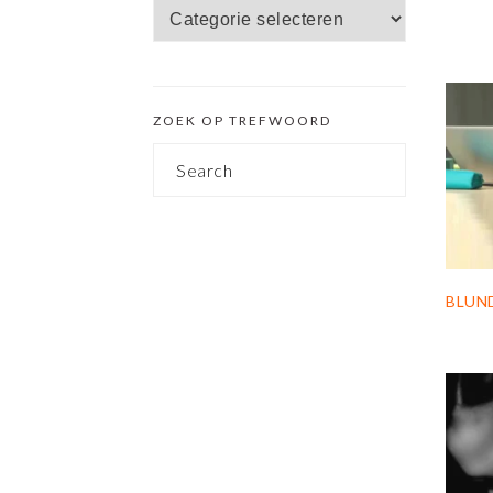
Zoek
SIDEBAR
op
categorie
ZOEK OP TREFWOORD
Search
BLUN